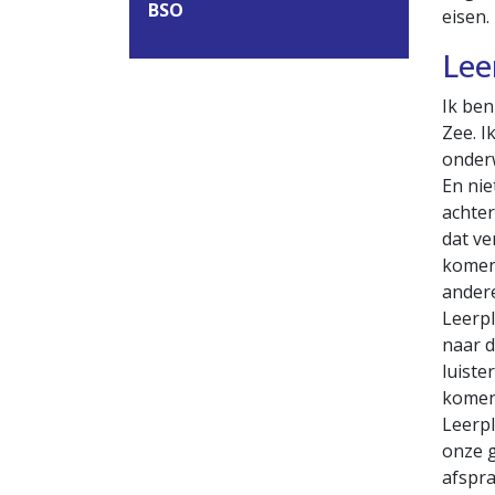
BSO
eisen.
Lee
Ik ben
Zee. I
onderw
En nie
achter
dat ve
komen,
andere
Leerpl
naar d
luiste
komen 
Leerpl
onze 
afspr