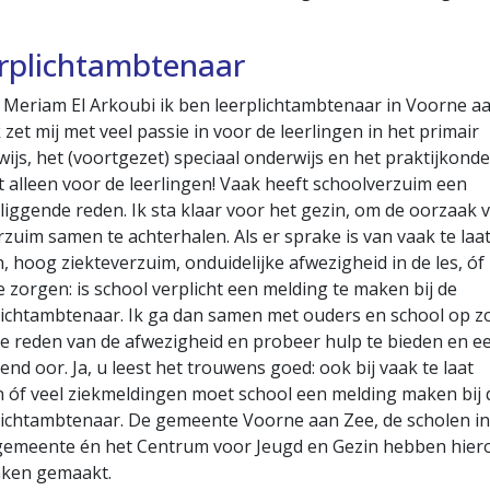
rplichtambtenaar
 Meriam El Arkoubi ik ben leerplichtambtenaar in Voorne a
k zet mij met veel passie in voor de leerlingen in het primair
ijs, het (voortgezet) speciaal onderwijs en het praktijkonde
t alleen voor de leerlingen! Vaak heeft schoolverzuim een
liggende reden. Ik sta klaar voor het gezin, om de oorzaak 
rzuim samen te achterhalen. Als er sprake is van vaak te laa
 hoog ziekteverzuim, onduidelijke afwezigheid in de les, óf
 zorgen: is school verplicht een melding te maken bij de
ichtambtenaar. Ik ga dan samen met ouders en school op z
e reden van de afwezigheid en probeer hulp te bieden en e
rend oor. Ja, u leest het trouwens goed: ook bij vaak te laat
óf veel ziekmeldingen moet school een melding maken bij 
ichtambtenaar. De gemeente Voorne aan Zee, de scholen in
gemeente én het Centrum voor Jeugd en Gezin hebben hier
aken gemaakt.