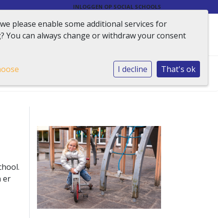
INLOGGEN OP SOCIAL SCHOOLS
 we please enable some additional services for
g
? You can always change or withdraw your consent
hoose
I decline
That's ok
Home
»
Praktisch
»
Verlof aanvragen
chool.
 er