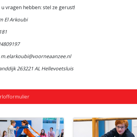
u vragen hebben: stel ze gerust!
m El Arkoubi
181
24809197
l m.elarkoubi@voorneaanzee.nl
nddijk 263221 AL Hellevoetsluis
lofformulier