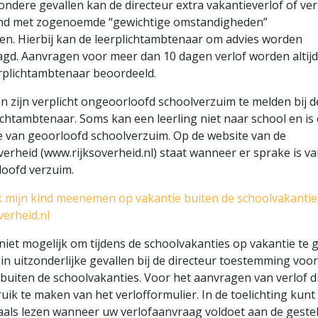
zondere gevallen kan de directeur extra vakantieverlof of ver
nd met zogenoemde “gewichtige omstandigheden”
en. Hierbij kan de leerplichtambtenaar om advies worden
gd. Aanvragen voor meer dan 10 dagen verlof worden altij
rplichtambtenaar beoordeeld.
n zijn verplicht ongeoorloofd schoolverzuim te melden bij d
ichtambtenaar. Soms kan een leerling niet naar school en is 
 van geoorloofd schoolverzuim. Op de website van de
verheid (www.rijksoverheid.nl) staat wanneer er sprake is v
oofd verzuim.
 mijn kind meenemen op vakantie buiten de schoolvakantie
verheid.nl
 niet mogelijk om tijdens de schoolvakanties op vakantie te 
in uitzonderlijke gevallen bij de directeur toestemming voor
 buiten de schoolvakanties. Voor het aanvragen van verlof d
uik te maken van het verlofformulier. In de toelichting kunt
als lezen wanneer uw verlofaanvraag voldoet aan de geste