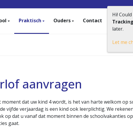
Hi! Could
ool
Praktisch
Ouders
Contact
Trackin
later.
Let me c
rlof aanvragen
 moment dat uw kind 4 wordt, is het van harte welkom op s
de vijfde verjaardag is een kind ook leerplichtig. We rekenen
k op dat u vanaf dat moment binnen de schoolvakanties op
ies gaat.