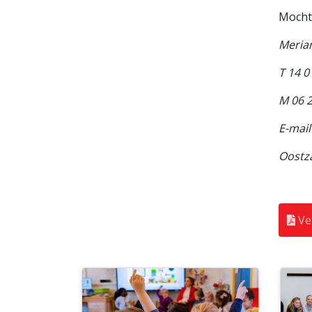
Mocht 
Meria
T 14 0
M 06 
E-mai
Oostza
Ver