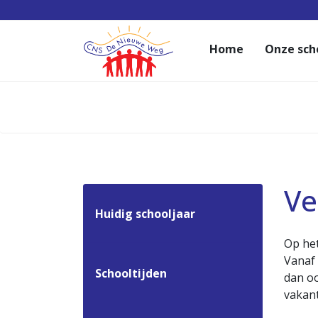
Home
Onze sch
Ve
Huidig schooljaar
Op het
Vanaf 
Schooltijden
dan oo
vakant