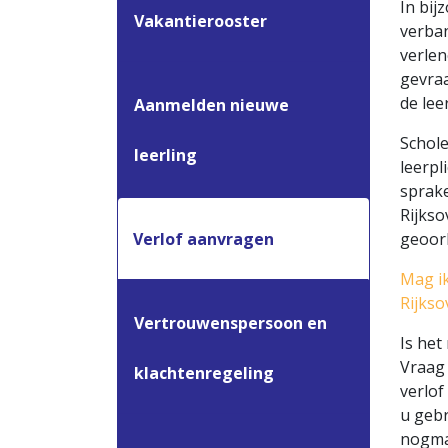
In bij
Vakantierooster
verba
verlen
gevraa
de lee
Aanmelden nieuwe
Schole
leerling
leerpl
sprake
Rijkso
Verlof aanvragen
geoorl
Mag ik
Rijkso
Vertrouwenspersoon en
Is het
Vraag 
klachtenregeling
verlof
u gebr
nogma