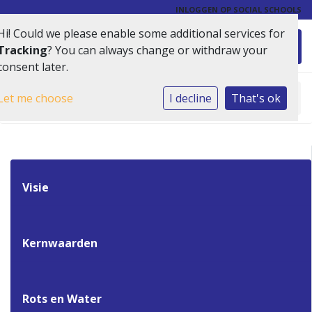
INLOGGEN OP SOCIAL SCHOOLS
Hi! Could we please enable some additional services for
Toggl
Tracking
? You can always change or withdraw your
consent later.
Let me choose
Home
»
Onze school
I decline
»
That's ok
Plusgroep
Visie
Kernwaarden
Rots en Water