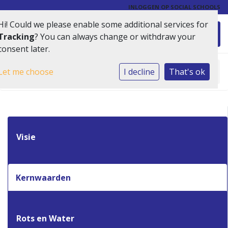
INLOGGEN OP SOCIAL SCHOOLS
Hi! Could we please enable some additional services for
Toggl
Tracking
? You can always change or withdraw your
consent later.
Let me choose
Home
»
Onze school
I decline
»
Kernwaarden
That's ok
Visie
Kernwaarden
Rots en Water